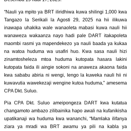
“Nauli ya mpito ya BRT iliridhiwa kuwa shilingi 1,000 kwa
Tangazo la Serikali la Agosti 29, 2025 na hii ilikuwa
inawapa uhakika wale wanaoleta mabasi kuwa nauli hii
wanaweza wakaanza nayo hadi pale DART itakapoleta
maombi rasmi ya mapendekezo ya nauli baada ya kukaa
na watoa huduma wa usafiri huo. Kwa sasa nauli hizi
zinamtosheleza mtoa huduma kutopata hasara lakini
kutopata faida ili aingie sokoni na anaweza akaona faida
kwa sababu abiria ni wengi, lengo la kuweka nauli hii ni
kuwavutia wawekezaji wengine kutoa huduma,” amesema
CPA Dkt. Suluo.
Pia CPA Dkt. Suluo ameipongeza DART kwa kutatua
changamoto ambazo zilibainika hapo awali na kufanikisha
upatikanaji wa huduma kwa wananchi, “Mamlaka ilifanya
ziara ya mradi wa BRT awamu ya pili na kabla ya