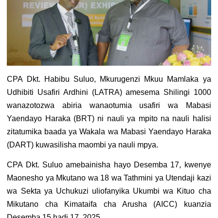
CPA Dkt. Habibu Suluo, Mkurugenzi Mkuu Mamlaka ya
Udhibiti Usafiri Ardhini (LATRA) amesema Shilingi 1000
wanazotozwa abiria wanaotumia usafiri wa Mabasi
Yaendayo Haraka (BRT) ni nauli ya mpito na nauli halisi
zitatumika baada ya Wakala wa Mabasi Yaendayo Haraka
(DART) kuwasilisha maombi ya nauli mpya.
CPA Dkt. Suluo amebainisha hayo Desemba 17, kwenye
Maonesho ya Mkutano wa 18 wa Tathmini ya Utendaji kazi
wa Sekta ya Uchukuzi uliofanyika Ukumbi wa Kituo cha
Mikutano cha Kimataifa cha Arusha (AICC) kuanzia
Desemba 15 hadi 17, 2025.