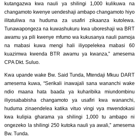
kutangazwa kwa nauli ya shilingi 1,000 kulikuwa na
changamoto kwenye uendeshaji ambapo changamoto hiyo
ilitatuliwa na huduma za usafiri zikaanza kutolewa.
Tunawapongeza na kuwashukuru kwa uboreshaji wa BRT
awamu ya pili kwenye mfumo wa kukusanya nauli pamoja
na mabasi kuwa mengi hali iliyopelekea mabasi 60
kuazimwa kwenda BTR awamu ya kwanza,” amesema
CPA Dkt. Suluo.
Kwa upande wake Bw. Said Tunda, Mtendaji Mkuu DART
amesema kuwa, “Serikali inawajali sana wananchi wake
ndio maana hata baada ya kuharibika miundombinu
iliyosababisha changamoto ya usafiri kwa wananchi,
huduma zinaendelea katika vituo vingi vya mwendokasi
kwa kulipia gharama ya shilingi 1,000 tu ambapo ni
ongezeko la shilingi 250 kutoka nauli ya awali,” amesema
Bw. Tunda.