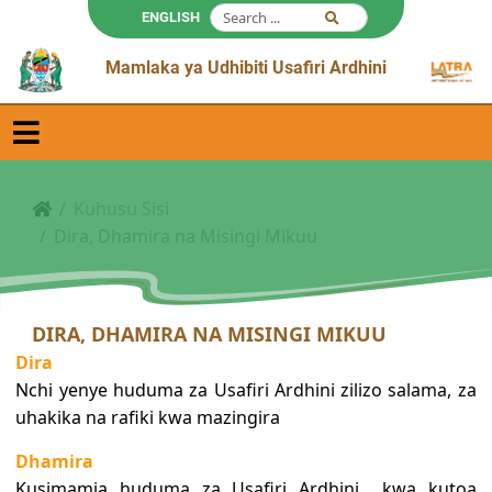
ENGLISH
Mamlaka ya Udhibiti Usafiri Ardhini
Kuhusu Sisi
Dira, Dhamira na Misingi Mikuu
DIRA, DHAMIRA NA MISINGI MIKUU
Dira
Nchi yenye huduma za Usafiri Ardhini zilizo salama, za
uhakika na rafiki kwa mazingira
Dhamira
Kusimamia huduma za Usafiri Ardhini kwa kutoa