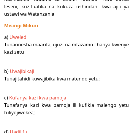
leseni, kuzifuatilia na kukuza ushindani kwa ajili ya
ustawi wa Watanzania
Misingi Mikuu
a)
Uweledi
Tunaonesha maarifa, ujuzi na mtazamo chanya kwenye
kazi zetu
b)
Uwajibikaji
Tunajitahidi kuwajibika kwa matendo yetu;
c)
Kufanya kazi kwa pamoja
Tunafanya kazi kwa pamoja ili kufikia malengo yetu
tuliyojiwekea;
d)
Uadilifu