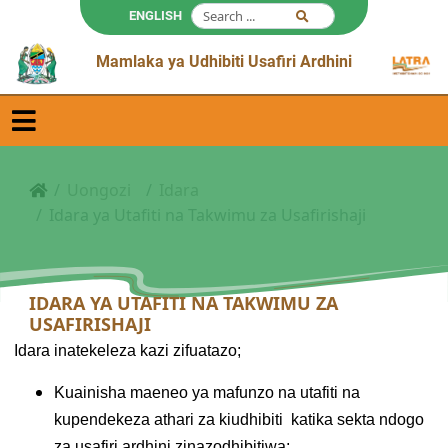
ENGLISH
Mamlaka ya Udhibiti Usafiri Ardhini
Uongozi
Idara
Idara ya Utafiti na Takwimu za Usafirishaji
IDARA YA UTAFITI NA TAKWIMU ZA
USAFIRISHAJI
Idara inatekeleza kazi zifuatazo;
Kuainisha maeneo ya mafunzo na utafiti na
kupendekeza athari za kiudhibiti katika sekta ndogo
za usafiri ardhini zinazodhibitiwa;