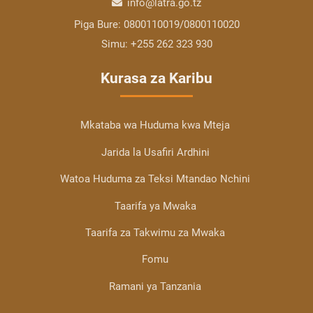
info@latra.go.tz
Piga Bure:
0800110019/0800110020
Simu:
+255 262 323 930
Kurasa za Karibu
Mkataba wa Huduma kwa Mteja
Jarida la Usafiri Ardhini
Watoa Huduma za Teksi Mtandao Nchini
Taarifa ya Mwaka
Taarifa za Takwimu za Mwaka
Fomu
Ramani ya Tanzania