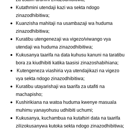
Kutathmini utendaji kazi wa sekta ndogo
zinazodhibitiwa;
Kuanzisha mahitaji na usambazaji wa huduma
zinazodhibitiwa;
Kuratibu utengenezaji wa vigezo/viwango vya
utendaji wa huduma zinazodhibitiwa;
Kukusanya taarifa na data kuhusu kanuni na taratibu
bora za kiudhibiti katika taasisi zinazoshabihiana;
Kutengeneza viashiria vya utendajikazi na vigezo
vya sekta ndogo zinazodhibitiwa;
Kuratibu utayarishaji wa taarifa za utafiti na
machapisho;
Kushirikiana na watoa huduma kwenye masuala
muhimu yanayohusu udhibiti uchumi;
Kukusanya, kuchambua na kutafsiri data na taarifa
zilizokusanywa kutoka sekta ndogo zinazodhibitiwa;