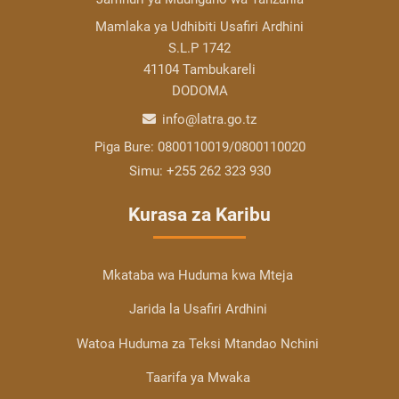
Mamlaka ya Udhibiti Usafiri Ardhini
S.L.P 1742
41104 Tambukareli
DODOMA
info@latra.go.tz
Piga Bure:
0800110019/0800110020
Simu:
+255 262 323 930
Kurasa za Karibu
Mkataba wa Huduma kwa Mteja
Jarida la Usafiri Ardhini
Watoa Huduma za Teksi Mtandao Nchini
Taarifa ya Mwaka