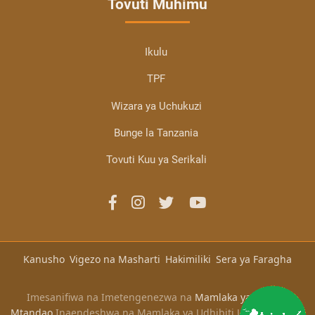
Tovuti Muhimu
Ikulu
TPF
Wizara ya Uchukuzi
Bunge la Tanzania
Tovuti Kuu ya Serikali
Kanusho
Vigezo na Masharti
Hakimiliki
Sera ya Faragha
Imesanifiwa na Imetengenezwa na
Mamlaka ya Serikali
Mtandao
Inaendeshwa na Mamlaka ya Udhibiti Usafiri Ardhini