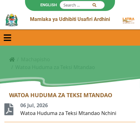
ENGLISH
Mamlaka ya Udhibiti Usafiri Ardhini
Machapisho
Watoa Huduma za Teksi Mtandao
WATOA HUDUMA ZA TEKSI MTANDAO
06 Jul, 2026
Watoa Huduma za Teksi Mtandao Nchini