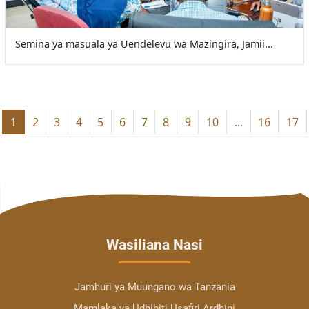
Semina ya masuala ya Uendelevu wa Mazingira, Jamii...
1
2
3
4
5
6
7
8
9
10
...
16
17
Wasiliana Nasi
Jamhuri ya Muungano wa Tanzania
Mamlaka ya Udhibiti Usafiri Ardhini