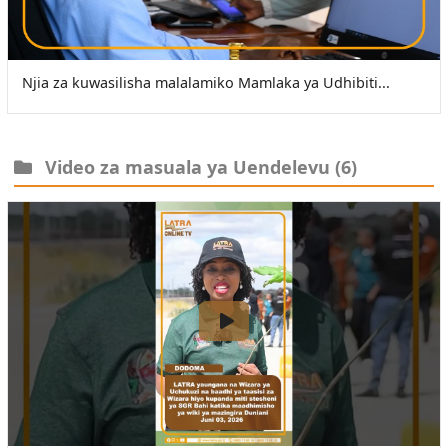
Njia za kuwasilisha malalamiko Mamlaka ya Udhibiti...
Video za masuala ya Uendelevu
(6)