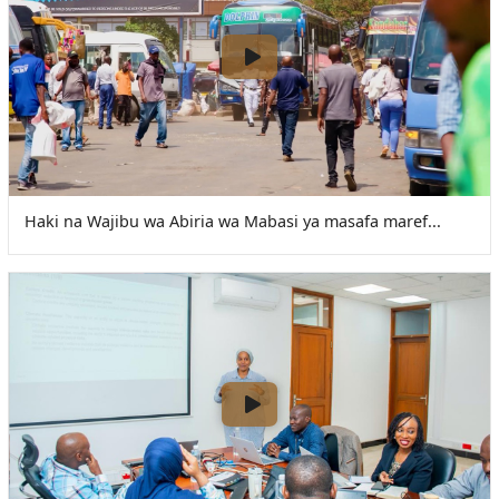
Haki na Wajibu wa Abiria wa Mabasi ya masafa maref...