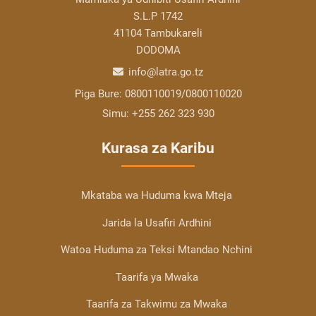
S.L.P 1742
41104 Tambukareli
DODOMA
info@latra.go.tz
Piga Bure:
0800110019/0800110020
Simu:
+255 262 323 930
Kurasa za Karibu
Mkataba wa Huduma kwa Mteja
Jarida la Usafiri Ardhini
Watoa Huduma za Teksi Mtandao Nchini
Taarifa ya Mwaka
Taarifa za Takwimu za Mwaka