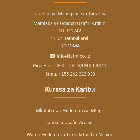
Jamhuri ya Muungano wa Tanzania
Mamlaka ya Udhibiti Usafiri Ardhini
S.L.P 1742
41104 Tambukareli
DODOMA
info@latra.go.tz
Piga Bure:
0800110019/0800110020
Simu:
+255 262 323 930
Kurasa za Karibu
Mkataba wa Huduma kwa Mteja
Jarida la Usafiri Ardhini
Watoa Huduma za Teksi Mtandao Nchini