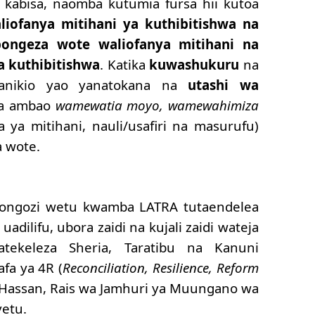
abisa, naomba kutumia fursa hii kutoa
ofanya mitihani ya kuthibitishwa na
ongeza wote waliofanya mitihani na
a kuthibitishwa
. Katika
kuwashukuru
na
anikio yao yanatokana na
utashi wa
a ambao
wamewatia moyo,
wamewahimiza
 ya mitihani, nauli/usafiri na masurufu)
 wote.
iongozi wetu kwamba LATRA tutaendelea
dilifu, ubora zaidi na kujali zaidi wateja
tekeleza Sheria, Taratibu na Kanuni
afa ya 4R (
Reconciliation, Resilience, Reform
 Hassan, Rais wa Jamhuri ya Muungano wa
yetu.