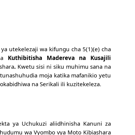
a utekelezaji wa kifungu cha 5(1)(e) cha
 la
Kuthibitisha Madereva na Kusajili
shara
.
Kwetu sisi ni siku muhimu sana na
 tunashuhudia moja katika mafanikio yetu
okabidhiwa na Serikali ili kuzitekeleza.
a ya Uchukuzi aliidhinisha Kanuni za
 Wahudumu wa Vyombo vya Moto Kibiashara