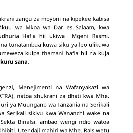
hukrani zangu za moyoni na kipekee kabisa
 Mkuu wa Mkoa wa Dar es Salaam, kwa
udhuria Hafla hii ukiwa Mgeni Rasmi.
na tunatambua kuwa siku ya leo ulikuwa
umeweza kuipa thamani hafla hii na kuja
kuru sana
.
genzi, Menejimenti na Wafanyakazi wa
LATRA), natoa shukrani za dhati kwa Mhe.
uri ya Muungano wa Tanzania na Serikali
a Serikali sikivu kwa Wananchi wake na
 Sekta Binafsi, ambao wengi ndio watoa
ibiti. Utendaji mahiri wa Mhe. Rais wetu