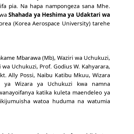
ifa pia. Na hapa nampongeza sana Mhe.
iwa
Shahada ya Heshima ya Udaktari wa
rea (Korea Aerospace University) tarehe
kame Mbarawa (Mb), Waziri wa Uchukuzi,
i wa Uchukuzi, Prof. Godius W. Kahyarara,
t. Ally Possi, Naibu Katibu Mkuu, Wizara
a ya Wizara ya Uchukuzi kwa namna
anayoifanya katika kuleta maendeleo ya
 ikijumuisha watoa huduma na watumia