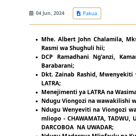
04 Jun, 2024
Pakua
Mhe. Albert John Chalamila, M
Rasmi wa Shughuli hii;
DCP Ramadhani Ng’anzi, Kama
Barabarani;
Dkt. Zainab Rashid, Mwenyekiti 
LATRA;
Menejimenti ya LATRA na Wasima
Ndugu Viongozi na wawakilishi wa
Ndugu Wenyeviti na Viongozi wa
mliopo - CHAWAMATA, TADWU, U
DARCOBOA NA UWADAR;
Ndugu Madereva Mliofaulu na Ku