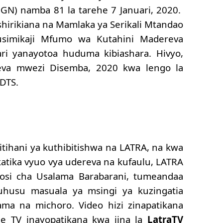
i (GN) namba 81 la tarehe 7 Januari, 2020.
hirikiana na Mamlaka ya Serikali Mtandao
a usimikaji Mfumo wa Kutahini Madereva
ri yanayotoa huduma kibiashara. Hivyo,
reva mwezi Disemba, 2020 kwa lengo la
DTS.
ihani ya kuthibitishwa na LATRA, na kwa
atika vyuo vya udereva na kufaulu, LATRA
ikosi cha Usalama Barabarani, tumeandaa
husu masuala ya msingi ya kuzingatia
ama na michoro. Video hizi zinapatikana
e TV inayopatikana kwa jina la
LatraTV