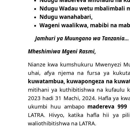
Ndugu Wadau wetu mbalimbali ml
Ndugu wanahabari,
Wageni waalikwa, mabibi na mabw
Jamhuri ya Muungano wa Tanzania…
Mheshimiwa Mgeni Rasmi,
Nianze kwa kumshukuru Mwenyezi Mun
uhai, afya njema na fursa ya kukut
kuwatambua, kuwapongeza na kuwa
mitihani ya kuthibitishwa na kufaulu k
2023 hadi 31 Machi, 2024. Hafla ya kwan
ukumbi huu ambapo
madereva 999
w
LATRA. Hivyo, katika hafla hii ya pil
waliothibitishwa na LATRA.