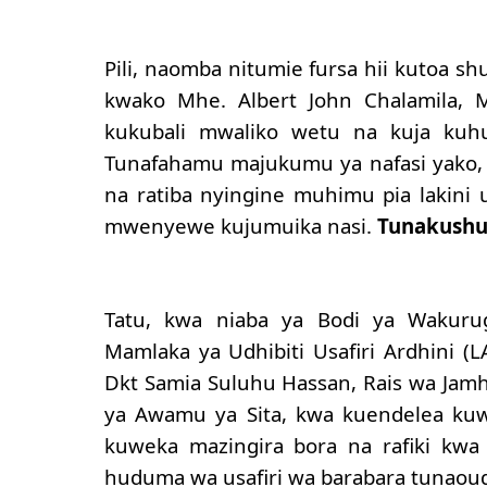
Pili, naomba nitumie fursa hii kutoa s
kwako Mhe. Albert John Chalamila,
kukubali mwaliko wetu na kuja kuh
Tunafahamu majukumu ya nafasi yako, 
na ratiba nyingine muhimu pia lakini 
mwenyewe kujumuika nasi.
Tunakushu
Tatu, kwa niaba ya Bodi ya Wakuru
Mamlaka ya Udhibiti Usafiri Ardhini (
Dkt Samia Suluhu Hassan, Rais wa Jamh
ya Awamu ya Sita, kwa kuendelea kuw
kuweka mazingira bora na rafiki kwa
huduma wa usafiri wa barabara tunaoudh