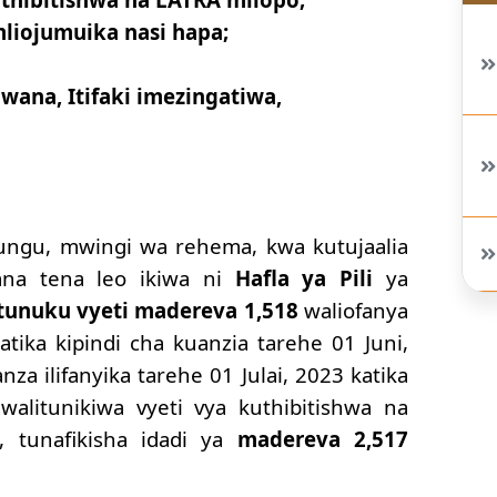
iojumuika nasi hapa;
ana, Itifaki imezingatiwa,
gu, mwingi wa rehema, kwa kutujaalia
ana tena leo ikiwa ni
Hafla ya Pili
ya
tunuku vyeti
madereva 1,518
waliofanya
atika kipindi cha
kuanzia tarehe 01 Juni,
za ilifanyika tarehe 01 Julai, 2023 katika
alitunikiwa vyeti vya kuthibitishwa na
i, tunafikisha idadi ya
madereva 2,517