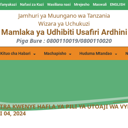
afanyakazi
Nafasi za Kazi
Wasiliana nasi
Mrejesho
Maswali
ENGLISH
Jamhuri ya Muungano wa Tanzania
Wizara ya Uchukuzi
Mamlaka ya Udhibiti Usafiri Ardhini
Piga Bure : 0800110019/0800110020
Kituo cha Habari
Machapisho
Huduma Mtandao
N
RA KWENYE HAFLA YA PILI YA UTOAJI WA V
 04, 2024