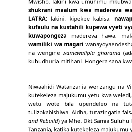
Mwisho, lakini kwa umuhimu mkubwa k
shukrani maalum kwa madereva wali
LATRA;
lakini, kipekee kabisa,
nawap
kufaulu na kustahili kupewa vyeti vy
kuwapongeza
madereva hawa, maf
wamiliki wa magari
wanayoyaendesh
na wengine
wamewalipia
gharama
(ada
kuhudhuria mitihani. Hongera sana kwa
Niwaahidi Watanzania wenzangu na V
kutekeleza majukumu yetu kwa weledi, ua
wetu wote bila upendeleo na tuta
tulizokabishiwa. Aidha, tutazingatia fals
and Rebuild
) ya Mhe. Dkt Samia Suluhu
Tanzania, katika kutekeleza majukumu 