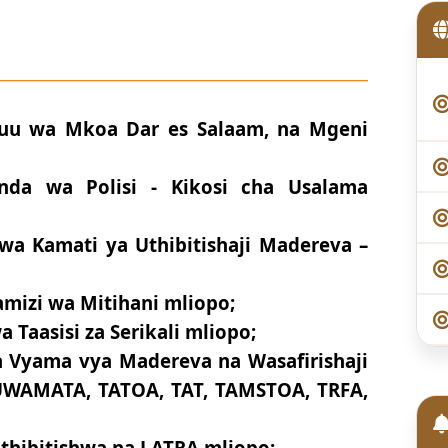
kuu wa Mkoa Dar es Salaam, na Mgeni
nda wa Polisi - Kikosi cha Usalama
wa Kamati ya Uthibitishaji Madereva –
mizi wa Mitihani mliopo;
 Taasisi za Serikali mliopo;
 Vyama vya Madereva na Wasafirishaji
WAMATA, TATOA, TAT, TAMSTOA, TRFA,
thibitishwa na LATRA mliopo;