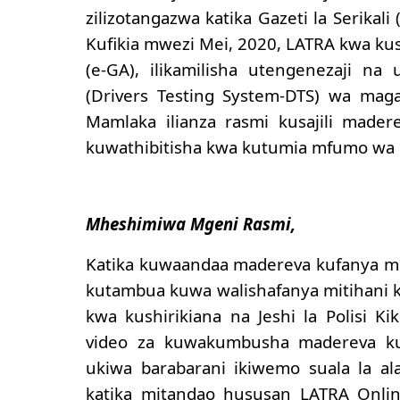
zilizotangazwa katika Gazeti la Serikal
Kufikia mwezi Mei, 2020, LATRA kwa kus
(e-GA), ilikamilisha utengenezaji n
(Drivers Testing System-DTS) wa maga
Mamlaka ilianza rasmi kusajili made
kuwathibitisha kwa kutumia mfumo wa 
Mheshimiwa Mgeni Rasmi,
Katika kuwaandaa madereva kufanya mit
kutambua kuwa walishafanya mitihani k
kwa kushirikiana na Jeshi la Polisi K
video za kuwakumbusha madereva ku
ukiwa barabarani ikiwemo suala la al
katika mitandao hususan LATRA Onlin