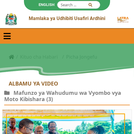
ENGLISH
Mamlaka ya Udhibiti Usafiri Ardhini
Kituo cha Habari
Picha Jongefu
ALBAMU YA VIDEO
Mafunzo ya Wahudumu wa Vyombo vya
Moto Kibishara
(3)