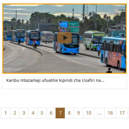
Karibu mtazamaji ufuatilie kipindi cha Usafiri na...
1
2
3
4
5
6
7
8
9
10
...
16
17