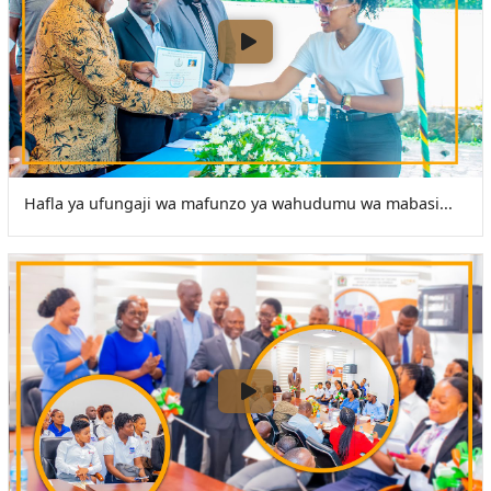
Hafla ya ufungaji wa mafunzo ya wahudumu wa mabasi...