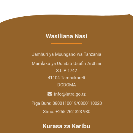
Wasiliana Nasi
Jamhuri ya Muungano wa Tanzania
Mamlaka ya Udhibiti Usafiri Ardhini
S.L.P 1742
41104 Tambukareli
DODOMA
info@latra.go.tz
Piga Bure:
0800110019/0800110020
Simu:
+255 262 323 930
Kurasa za Karibu