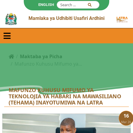
ENGLISH
Mamlaka ya Udhibiti Usafiri Ardhini
Maktaba ya Picha
Mafunzo Kuhusu Mifumo ya...
MAFUNZO KUHUSU MIFUMO YA
TEKNOLOJIA YA HABARI NA MAWASILIANO
(TEHAMA) INAYOTUMIWA NA LATRA
16
Mar 26