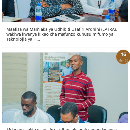
Maafisa wa Mamlaka ya Udhibiti Usafiri Ardhini (LATRA),
wakiwa kwenye kikao cha mafunzo kuhusu mifumo ya
Teknolojia ya H...
16
Mar 26
Mdau wa sekta ya usafiri ardhini akijadili jambo kwenye