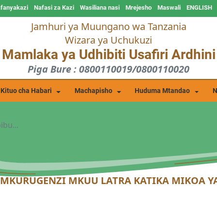
afanyakazi
Nafasi za Kazi
Wasiliana nasi
Mrejesho
Maswali
ENGLISH
Jamhuri ya Muungano wa Tanzania
Wizara ya Uchukuzi
Mamlaka ya Udhibiti Usafiri Ardhini
Piga Bure : 0800110019/0800110020
Kituo cha Habari
Machapisho
Huduma Mtandao
N
ibu...
O MKURUGENZI MKUU LATRA KATIKA MIKOA Y