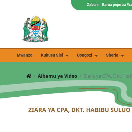
Zabuni
Barua pepe za W
Mwanzo
Kuhusu Sisi
Uongozi
Sheria
Albamu ya Video
Ziara ya CPA, Dkt. Hab
ZIARA YA CPA, DKT. HABIBU SULU