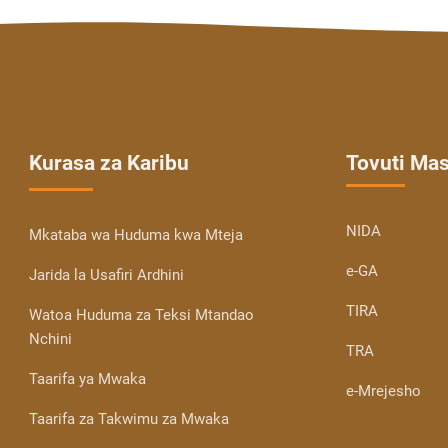
Kurasa za Karibu
Tovuti Ma
NIDA
Mkataba wa Huduma kwa Mteja
e-GA
Jarida la Usafiri Ardhini
TIRA
Watoa Huduma za Teksi Mtandao
Nchini
TRA
Taarifa ya Mwaka
e-Mrejesho
Taarifa za Takwimu za Mwaka