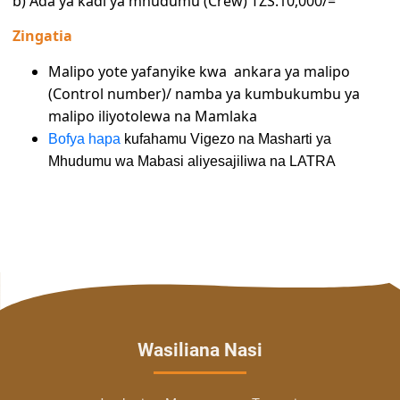
b) Ada ya kadi ya mhudumu (Crew) TZS.10,000/=
Zingatia
Malipo yote yafanyike kwa
ankara ya malipo
(Control number)
/ namba ya kumbukumbu ya
malipo iliyotolewa na Mamlaka
Bofya hapa
kufahamu Vigezo na Masharti ya
Mhudumu wa Mabasi aliyesajiliwa na LATRA
Wasiliana Nasi