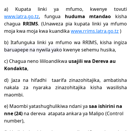
a) Kupata linki ya mfumo, kwenye tovuti
www.latra.go.tz
, fungua
huduma mtandao
kisha
chagua
RRIMS
. (Unaweza pia kupata linki ya mfumo
moja kwa moja kwa kuandika
www.rrims.latra.go.tz
)
b) Itafunguka linki ya mfumo wa RRIMS, kisha ingiza
baruapepe na nywila yako
kwenye sehemu husika,
c) Chagua neno lililoandikwa
usajili wa Dereva
au
Kondakta
,
d) Jaza na hifadhi taarifa zinazohitajika, ambatisha
nakala za nyaraka zinazohitajika kisha wasilisha
maombi.
e) Maombi yatashughulikiwa ndani ya
saa ishirini na
nne (24)
na dereva atapata ankara ya Malipo (Control
number),