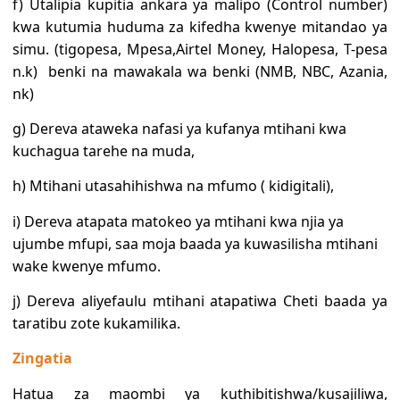
f) Utalipia kupitia ankara ya malipo (Control number)
kwa kutumia huduma za kifedha kwenye mitandao ya
simu. (tigopesa, Mpesa,Airtel Money, Halopesa, T-pesa
n.k) benki na mawakala wa benki (NMB, NBC, Azania,
nk)
g) Dereva ataweka nafasi ya kufanya mtihani kwa
kuchagua tarehe na muda,
h) Mtihani utasahihishwa na mfumo ( kidigitali),
i) Dereva atapata matokeo ya mtihani kwa njia ya
ujumbe mfupi, saa moja baada ya kuwasilisha mtihani
wake kwenye mfumo.
j) Dereva aliyefaulu mtihani atapatiwa Cheti baada ya
taratibu zote kukamilika.
Zingatia
Hatua za maombi ya kuthibitishwa/kusajiliwa,