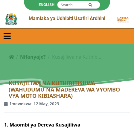
ENGLISH
Mamlaka ya Udhibiti Usafiri Ardhini
Nifanyaje?
Kusajiliwa na Kuthib...
KUSAJILIWA NA KUTHIBITISHWA
(WAHUDUMU NA MADEREVA WA VYOMBO
VYA MOTO KIBIASHARA)
Imewekwa: 12 May, 2023
1. Maombi ya Dereva Kusajiliwa