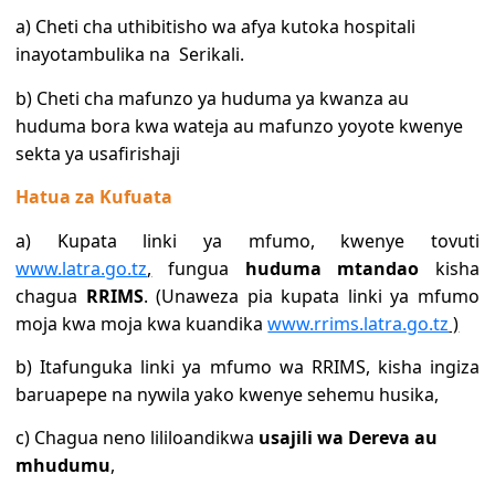
a) Cheti cha uthibitisho wa afya kutoka hospitali
inayotambulika na Serikali.
b) Cheti cha mafunzo ya huduma ya kwanza au
huduma bora kwa wateja au mafunzo yoyote kwenye
sekta ya usafirishaji
Hatua za Kufuata
a) Kupata linki ya mfumo, kwenye tovuti
www.latra.go.tz
,
fungua
huduma mtandao
kisha
chagua
RRIMS
. (Unaweza pia kupata linki ya mfumo
moja kwa moja kwa kuandika
www.rrims.latra.go.tz
)
b) Itafunguka linki ya mfumo wa RRIMS, kisha ingiza
baruapepe na nywila yako kwenye sehemu husika,
c) Chagua neno lililoandikwa
usajili wa Dereva au
mhudumu
,