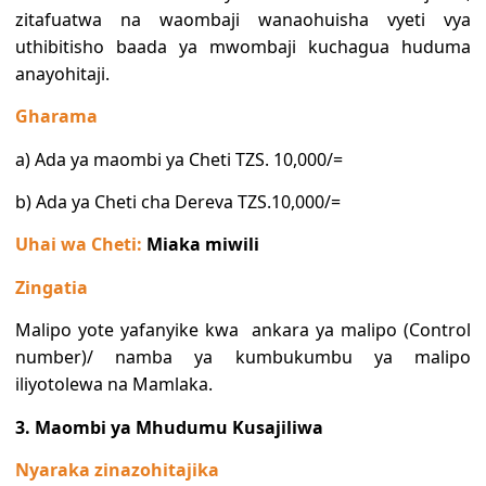
zitafuatwa na waombaji wanaohuisha vyeti vya
uthibitisho baada ya mwombaji kuchagua huduma
anayohitaji.
Gharama
a) Ada ya maombi ya Cheti TZS. 10,000/=
b) Ada ya Cheti cha Dereva TZS.10,000/=
Uhai wa Cheti:
Miaka miwili
Zingatia
Malipo yote yafanyike kwa
ankara ya malipo (Control
number)
/ namba ya kumbukumbu ya malipo
iliyotolewa na Mamlaka.
3. Maombi ya Mhudumu Kusajiliwa
Nyaraka zinazohitajika