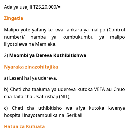
Ada ya usajili TZS.20,000/=
Zingatia
Malipo yote yafanyike kwa
ankara ya malipo (Control
number)
/ namba ya kumbukumbu ya malipo
iliyotolewa na Mamlaka.
2)
Maombi ya Dereva Kuthibitishwa
Nyaraka zinazohitajika
a) Leseni hai ya udereva,
b) Cheti cha taaluma ya udereva kutoka VETA au Chuo
cha Taifa cha Usafirishaji (NIT),
c) Cheti cha uthibitisho wa afya kutoka kwenye
hospitali inayotambulika na Serikali
Hatua za Kufuata