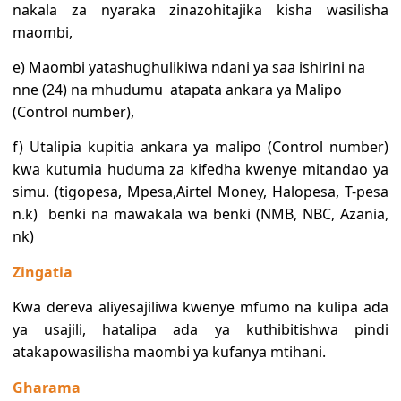
nakala za nyaraka zinazohitajika kisha wasilisha
maombi,
e) Maombi yatashughulikiwa ndani ya saa ishirini na
nne (24) na mhudumu atapata ankara ya Malipo
(Control number),
f) Utalipia kupitia ankara ya malipo (Control number)
kwa kutumia huduma za kifedha kwenye mitandao ya
simu. (tigopesa, Mpesa,Airtel Money, Halopesa, T-pesa
n.k) benki na mawakala wa benki (NMB, NBC, Azania,
nk)
Zingatia
Kwa dereva aliyesajiliwa kwenye mfumo na kulipa ada
ya usajili, hatalipa ada ya kuthibitishwa pindi
atakapowasilisha maombi ya kufanya mtihani.
Gharama