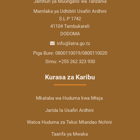
Jamhuri ya Muungano wa Tanzania
Mamlaka ya Udhibiti Usafiri Ardhini
S.L.P 1742
41104 Tambukareli
DODOMA
info@latra.go.tz
Piga Bure:
0800110019/0800110020
Simu:
+255 262 323 930
Kurasa za Karibu
Mkataba wa Huduma kwa Mteja
Jarida la Usafiri Ardhini
Watoa Huduma za Teksi Mtandao Nchini
Taarifa ya Mwaka