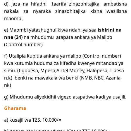
d) Jaza na hifadhi taarifa zinazohitajika, ambatisha
nakala za nyaraka zinazohitajika kisha wasilisha
maombi,
e) Maombi yatashughulikiwa ndani ya saa
ishirini na
nne (24)
na mhudumu atapata ankara ya Malipo
(Control number)
f)
Utalipia kupitia ankara ya malipo (Control number)
kwa kutumia huduma za kifedha kwenye mitandao ya
simu. (tigopesa, Mpesa,Airtel Money, Halopesa, T-pesa
n.k) benki na mawakala wa benki (NMB, NBC, Azania,
nk)
g) Mhudumu aliyekidhii vigezo atapatiwa kadi ya usajili.
Gharama
a) kusajiliwa TZS. 10,000/=