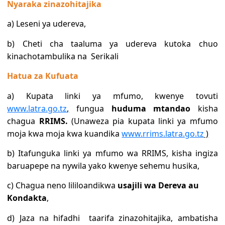
Nyaraka zinazohitajika
a) Leseni ya udereva,
b) Cheti cha taaluma ya udereva kutoka chuo
kinachotambulika na Serikali
Hatua za Kufuata
a) Kupata linki ya mfumo, kwenye tovuti
www.latra.go.tz
,
fungua
huduma mtandao
kisha
chagua
RRIMS.
(Unaweza pia kupata linki ya mfumo
moja kwa moja kwa kuandika
www.rrims.latra.go.tz
)
b) Itafunguka linki ya mfumo wa RRIMS, kisha ingiza
baruapepe na nywila yako kwenye sehemu husika,
c) Chagua neno lililoandikwa
usajili wa Dereva au
Kondakta
,
d) Jaza na hifadhi taarifa zinazohitajika, ambatisha