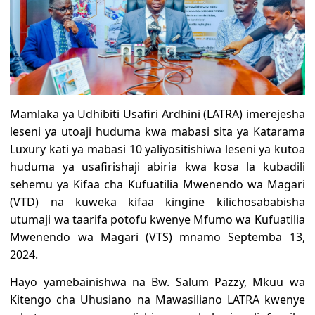
Mamlaka ya Udhibiti Usafiri Ardhini (LATRA) imerejesha
leseni ya utoaji huduma kwa mabasi sita ya Katarama
Luxury kati ya mabasi 10 yaliyositishiwa leseni ya kutoa
huduma ya usafirishaji abiria kwa kosa la kubadili
sehemu ya Kifaa cha Kufuatilia Mwenendo wa Magari
(VTD) na kuweka kifaa kingine kilichosababisha
utumaji wa taarifa potofu kwenye Mfumo wa Kufuatilia
Mwenendo wa Magari (VTS) mnamo Septemba 13,
2024.
Hayo yamebainishwa na Bw. Salum Pazzy, Mkuu wa
Kitengo cha Uhusiano na Mawasiliano LATRA
kwenye