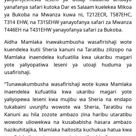
yanafanya safari kutoka Dar es Salaam kuelekea Mikoa
ya Bukoba na Mwanza kuwa ni, T212ECR, T587EHC,
T314 EHW, na T315EHW yanayofanya safari za Mwanza
T446EH na T431EHW yanayofanya safari za Bukoba.
Aidha Mamlaka inawakumbusha wasafirishaji wote
kuendelea kutii Sheria kanuni na Taratibu zilizopo na
Mamlaka inaendelea kufuatilia kwa ukaribu magari
yote yaliyopatiwa leseni ya utoaji huduma ya
usafirishaji.
“Tunawakumbusha wasafirishaji wote kuwa Mamlaka
inaendelea kufuatilia kwa ukaribu magari yote
yaliyopewa leseni kwa mujibu wa Sheria na endapo
tukabaini uvunjifu wowote wa Sheria, Taratibu na
Kanuni au hila zozote ambazo zina haribu utaratibu
wowote uliowekwa na kusababisha hasara ambazo
hazikuhitajika, Mamlaka haitosita kuchukua hatua kwa