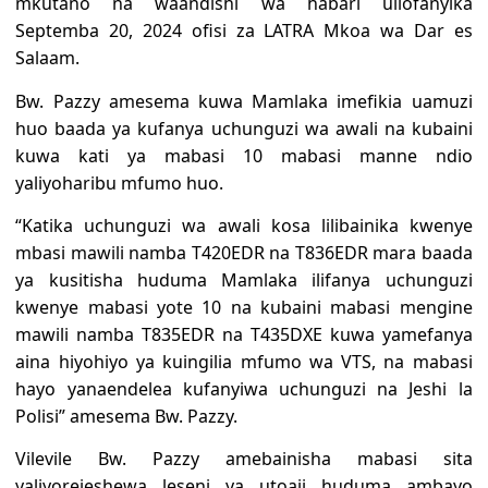
mkutano na waandishi wa habari uliofanyika
Septemba 20, 2024 ofisi za LATRA Mkoa wa Dar es
Salaam.
Bw. Pazzy amesema kuwa Mamlaka imefikia uamuzi
huo baada ya kufanya uchunguzi wa awali na kubaini
kuwa kati ya mabasi 10 mabasi manne ndio
yaliyoharibu mfumo huo.
“Katika uchunguzi wa awali kosa lilibainika kwenye
mbasi mawili namba T420EDR na T836EDR mara baada
ya kusitisha huduma Mamlaka ilifanya uchunguzi
kwenye mabasi yote 10 na kubaini mabasi mengine
mawili namba T835EDR na T435DXE kuwa yamefanya
aina hiyohiyo ya kuingilia mfumo wa VTS, na mabasi
hayo yanaendelea kufanyiwa uchunguzi na Jeshi la
Polisi” amesema Bw. Pazzy.
Vilevile Bw. Pazzy amebainisha mabasi sita
yaliyorejeshewa leseni ya utoaji huduma ambayo