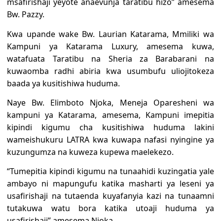
msafirishaji yeyote anaevunja taratibu hizo” amesema
Bw. Pazzy.
Kwa upande wake Bw. Laurian Katarama, Mmiliki wa
Kampuni ya Katarama Luxury, amesema kuwa,
watafuata Taratibu na Sheria za Barabarani na
kuwaomba radhi abiria kwa usumbufu uliojitokeza
baada ya kusitishiwa huduma.
Naye Bw. Elimboto Njoka, Meneja Oparesheni wa
kampuni ya Katarama, amesema, Kampuni imepitia
kipindi kigumu cha kusitishiwa huduma lakini
wameishukuru LATRA kwa kuwapa nafasi nyingine ya
kuzungumza na kuweza kupewa maelekezo.
“Tumepitia kipindi kigumu na tunaahidi kuzingatia yale
ambayo ni mapungufu katika masharti ya leseni ya
usafirishaji na tutaenda kuyafanyia kazi na tunaamni
tutakuwa watu bora katika utoaji huduma ya
usafirishaji” amesema Njoka.