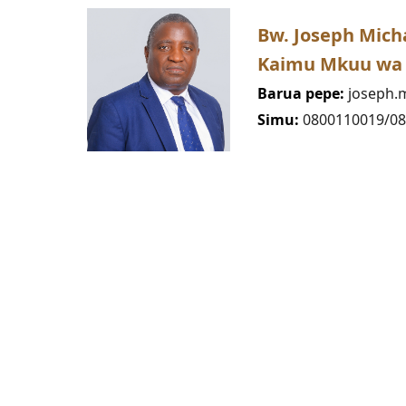
Bw. Joseph Mich
Kaimu Mkuu wa K
Barua pepe:
joseph.m
Simu:
0800110019/0