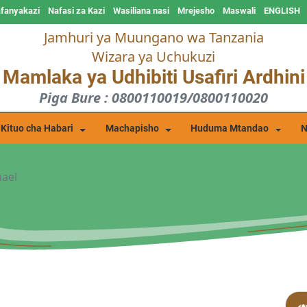
afanyakazi
Nafasi za Kazi
Wasiliana nasi
Mrejesho
Maswali
ENGLISH
Jamhuri ya Muungano wa Tanzania
Wizara ya Uchukuzi
Mamlaka ya Udhibiti Usafiri Ardhini
Piga Bure : 0800110019/0800110020
Kituo cha Habari
Machapisho
Huduma Mtandao
N
hael