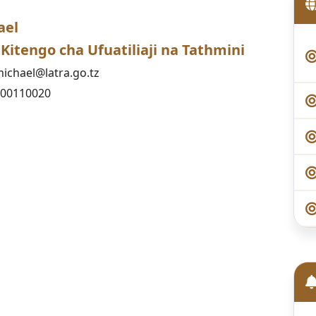
ael
itengo cha Ufuatiliaji na Tathmini
ichael@latra.go.tz
800110020