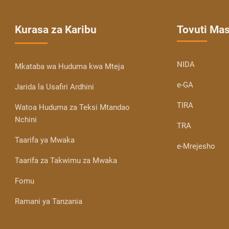
Kurasa za Karibu
Tovuti Ma
NIDA
Mkataba wa Huduma kwa Mteja
e-GA
Jarida la Usafiri Ardhini
TIRA
Watoa Huduma za Teksi Mtandao
Nchini
TRA
Taarifa ya Mwaka
e-Mrejesho
Taarifa za Takwimu za Mwaka
Fomu
Ramani ya Tanzania