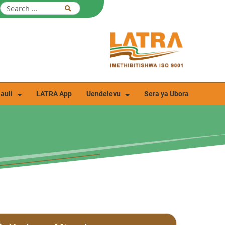
auli
LATRA App
Uendelevu
Sera ya Ubora