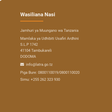
Wasiliana Nasi
Jamhuri ya Muungano wa Tanzania
Mamlaka ya Udhibiti Usafiri Ardhini
S.L.P 1742
41104 Tambukareli
DODOMA
info@latra.go.tz
Piga Bure:
0800110019/0800110020
Simu:
+255 262 323 930