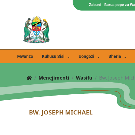
Zabuni
Barua pepe za W
Mwanzo
Kuhusu Sisi
Uongozi
Sheria
Menejimenti
Wasifu
Bw. Joseph Mic
BW. JOSEPH MICHAEL