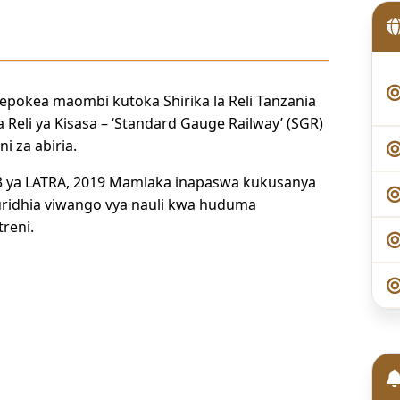
mepokea maombi kutoka Shirika la Reli Tanzania
ya Reli ya Kisasa – ‘Standard Gauge Railway’ (SGR)
i za abiria.
 3 ya LATRA, 2019 Mamlaka inapaswa kukusanya
uridhia viwango vya nauli kwa huduma
reni.