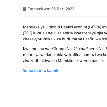
Imewekwa: 08 Dec, 2022
Mamlaka ya Udhibiti Usafiri Ardhini (LATRA) i
(TRC) kuhusu nauli za abiria kwa treni ya njia 
zitakavyotumika kwa huduma ya usafiri wa tren
Kwa mujibu wa Kifungu Na. 21 cha Sheria Na.
maoni ya wadau kabla ya kufikia uamuzi wa k
zinazodhibitiwa na Mamlaka ikiwemo nauli za t
Soma taarifa kamili