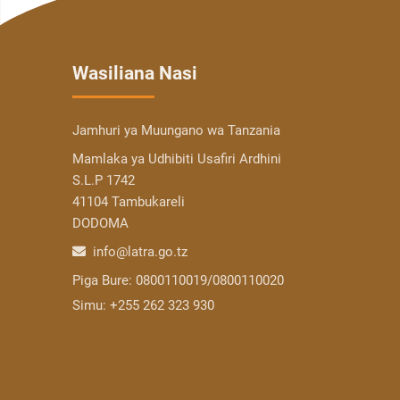
Wasiliana Nasi
Jamhuri ya Muungano wa Tanzania
Mamlaka ya Udhibiti Usafiri Ardhini
S.L.P 1742
41104 Tambukareli
DODOMA
info@latra.go.tz
Piga Bure:
0800110019/0800110020
Simu:
+255 262 323 930