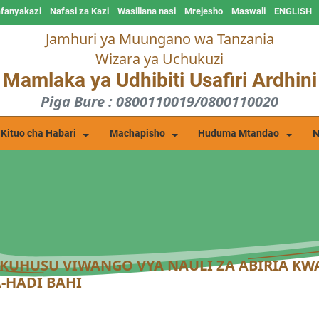
afanyakazi
Nafasi za Kazi
Wasiliana nasi
Mrejesho
Maswali
ENGLISH
Jamhuri ya Muungano wa Tanzania
Wizara ya Uchukuzi
Mamlaka ya Udhibiti Usafiri Ardhini
Piga Bure : 0800110019/0800110020
Kituo cha Habari
Machapisho
Huduma Mtandao
N
HUSU VIWANGO VYA NAULI ZA ABIRIA KWA 
-HADI BAHI