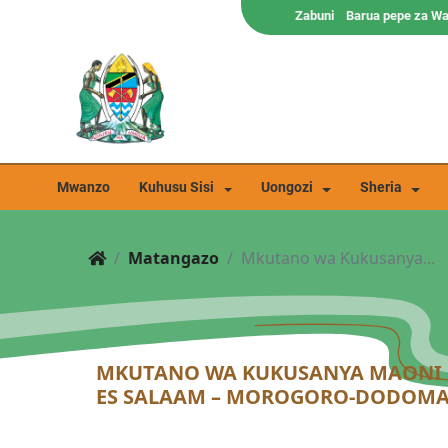
Zabuni
Barua pepe za W
Mwanzo
Kuhusu Sisi
Uongozi
Sheria
Matangazo
Mkutano wa Kukusanya...
MKUTANO WA KUKUSANYA MAONI KU
ES SALAAM – MOROGORO-DODOMA