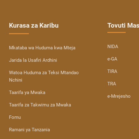
Kurasa za Karibu
Tovuti Ma
NIDA
Mkataba wa Huduma kwa Mteja
e-GA
Jarida la Usafiri Ardhini
TIRA
Watoa Huduma za Teksi Mtandao
Nchini
TRA
Taarifa ya Mwaka
e-Mrejesho
Taarifa za Takwimu za Mwaka
Fomu
Ramani ya Tanzania