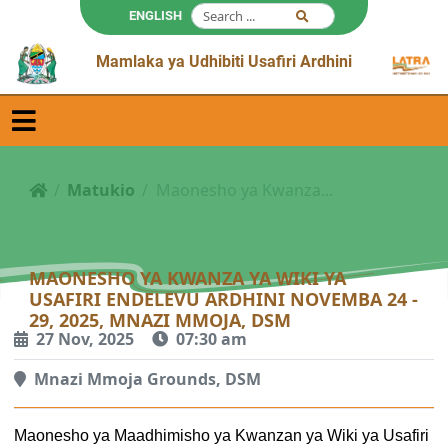
ENGLISH
Mamlaka ya Udhibiti Usafiri Ardhini
Matukio
Maonesho ya Kwanza...
MAONESHO YA KWANZA YA WIKI YA
USAFIRI ENDELEVU ARDHINI NOVEMBA 24 -
29, 2025, MNAZI MMOJA, DSM
27 Nov, 2025
07:30 am
Mnazi Mmoja Grounds, DSM
Maonesho ya Maadhimisho ya Kwanzan ya Wiki ya Usafiri