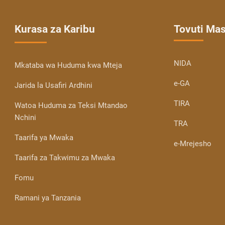
Kurasa za Karibu
Tovuti Ma
NIDA
Mkataba wa Huduma kwa Mteja
e-GA
Jarida la Usafiri Ardhini
TIRA
Watoa Huduma za Teksi Mtandao
Nchini
TRA
Taarifa ya Mwaka
e-Mrejesho
Taarifa za Takwimu za Mwaka
Fomu
Ramani ya Tanzania