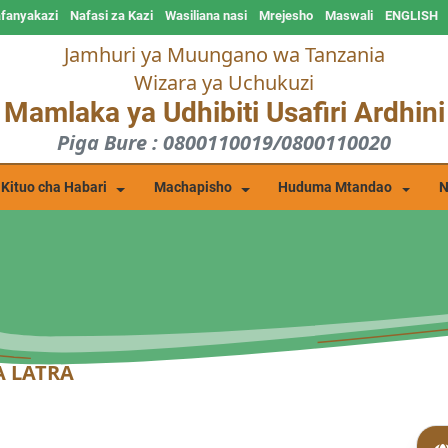
afanyakazi
Nafasi za Kazi
Wasiliana nasi
Mrejesho
Maswali
ENGLISH
Jamhuri ya Muungano wa Tanzania
Wizara ya Uchukuzi
Mamlaka ya Udhibiti Usafiri Ardhini
Piga Bure : 0800110019/0800110020
Kituo cha Habari
Machapisho
Huduma Mtandao
N
A LATRA