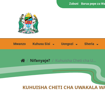
Zabuni
Barua pepe za W
Mwanzo
Kuhusu Sisi
Uongozi
Sheria
Nifanyaje?
Kuhuisha Cheti cha U...
KUHUISHA CHETI CHA UWAKALA W