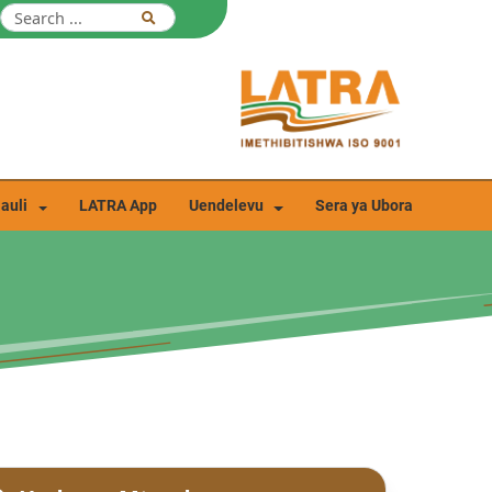
auli
LATRA App
Uendelevu
Sera ya Ubora