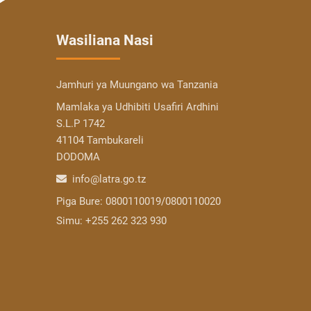
Wasiliana Nasi
Jamhuri ya Muungano wa Tanzania
Mamlaka ya Udhibiti Usafiri Ardhini
S.L.P 1742
41104 Tambukareli
DODOMA
info@latra.go.tz
Piga Bure:
0800110019/0800110020
Simu:
+255 262 323 930