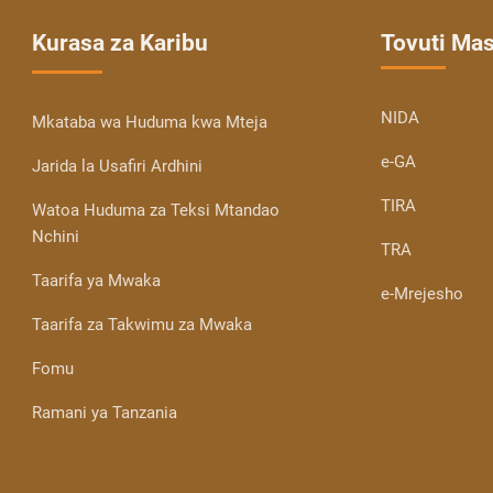
Kurasa za Karibu
Tovuti Ma
NIDA
Mkataba wa Huduma kwa Mteja
e-GA
Jarida la Usafiri Ardhini
TIRA
Watoa Huduma za Teksi Mtandao
Nchini
TRA
Taarifa ya Mwaka
e-Mrejesho
Taarifa za Takwimu za Mwaka
Fomu
Ramani ya Tanzania