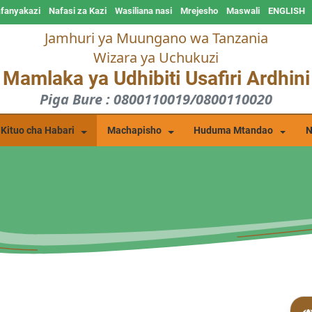
afanyakazi
Nafasi za Kazi
Wasiliana nasi
Mrejesho
Maswali
ENGLISH
Jamhuri ya Muungano wa Tanzania
Wizara ya Uchukuzi
Mamlaka ya Udhibiti Usafiri Ardhini
Piga Bure : 0800110019/0800110020
Kituo cha Habari
Machapisho
Huduma Mtandao
N