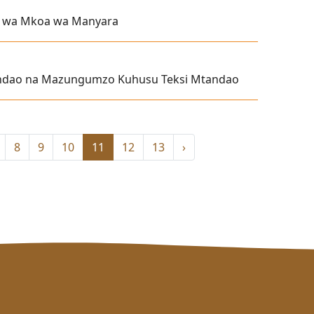
u wa Mkoa wa Manyara
andao na Mazungumzo Kuhusu Teksi Mtandao
8
9
10
11
12
13
›