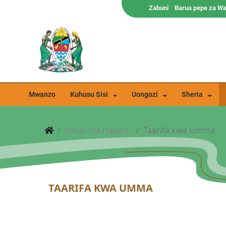
Zabuni
Barua pepe za W
Mwanzo
Kuhusu Sisi
Uongozi
Sheria
Kituo cha Habari
Taarifa kwa Umma
TAARIFA KWA UMMA