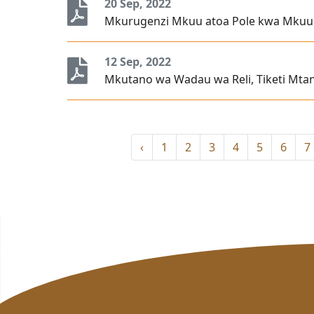
20 Sep, 2022
Mkurugenzi Mkuu atoa Pole kwa Mku
12 Sep, 2022
Mkutano wa Wadau wa Reli, Tiketi Mt
‹
1
2
3
4
5
6
7