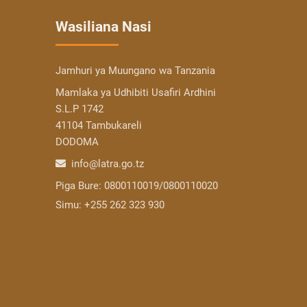
Wasiliana Nasi
Jamhuri ya Muungano wa Tanzania
Mamlaka ya Udhibiti Usafiri Ardhini
S.L.P 1742
41104 Tambukareli
DODOMA
info@latra.go.tz
Piga Bure:
0800110019/0800110020
Simu:
+255 262 323 930