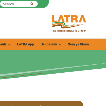
auli
LATRA App
Uendelevu
Sera ya Ubora